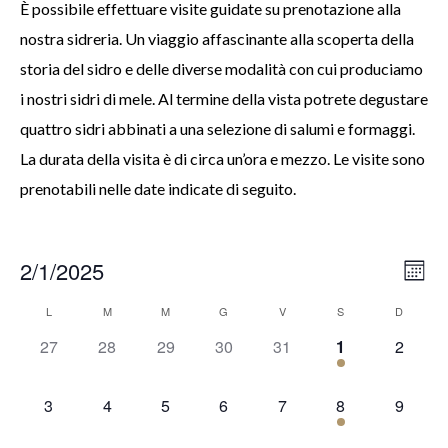
È possibile effettuare visite guidate su prenotazione alla
nostra sidreria. Un viaggio affascinante alla scoperta della
storia del sidro e delle diverse modalità con cui produciamo
i nostri sidri di mele. Al termine della vista potrete degustare
quattro sidri abbinati a una selezione di salumi e formaggi.
La durata della visita è di circa un’ora e mezzo. Le visite sono
prenotabili nelle date indicate di seguito.
2/1/2025
Vis
Vis
Mont
SELECT
gu
gu
Calendar
L
M
M
G
V
S
D
DATE.
Vi
0
0
0
0
0
1
0
27
28
29
30
31
1
2
Se
of
visite-
visite-
visite-
visite-
visite-
visita-
visite-
Na
guidate,
guidate,
guidate,
guidate,
guidate,
guidata,
guidate
0
0
0
0
0
1
0
an
3
4
5
6
7
8
9
Visite
visite-
visite-
visite-
visite-
visite-
visita-
visite-