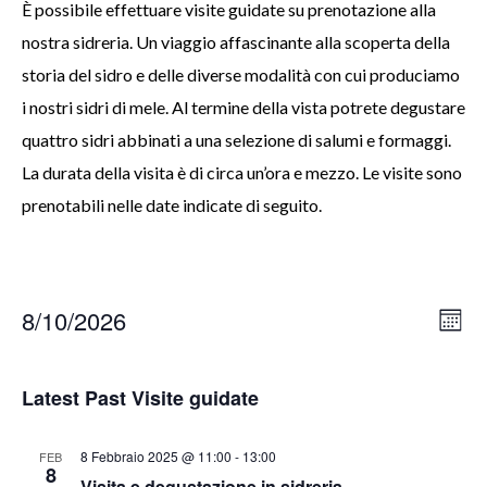
È possibile effettuare visite guidate su prenotazione alla
nostra sidreria. Un viaggio affascinante alla scoperta della
storia del sidro e delle diverse modalità con cui produciamo
i nostri sidri di mele. Al termine della vista potrete degustare
quattro sidri abbinati a una selezione di salumi e formaggi.
La durata della visita è di circa un’ora e mezzo. Le visite sono
prenotabili nelle date indicate di seguito.
8/10/2026
Vis
Vis
Mont
SELECT
gu
gu
DATE.
Latest Past Visite guidate
Vi
Se
Na
8 Febbraio 2025 @ 11:00
-
13:00
FEB
an
8
Visita e degustazione in sidreria