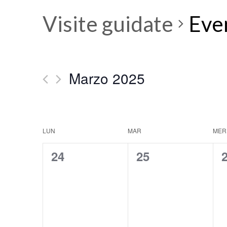
Visite guidate
Eve
Marzo 2025
SELECT
DATE.
Calendar
LUN
MAR
MER
0
0
24
25
of
visite-
visite-
v
Visite
guidate,
guidate,
g
guidate